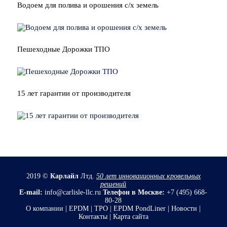
Водоем для полива и орошения с/х земель
Пешеходные Дорожки ТПО
15 лет гарантии от производителя
2019 ©
Карлайл
Лтд.
50 лет инновационных кровельных
решений
E-mail:
info@carlisle-llc.ru
Телефон в Москве:
+7 (495) 668-
80-28
О компании
|
EPDM
|
TPO |
EPDM PondLiner
|
Новости
|
Контакты
|
Карта сайта