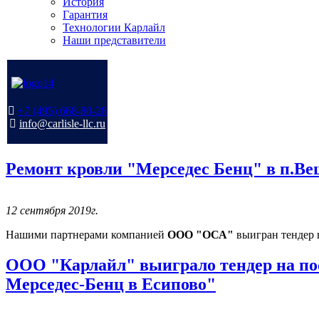
История
Гарантия
Технологии Карлайл
Наши представители
+7 (495) 668-80-28
info@carlisle-llc.ru
Ремонт кровли "Мерседес Бенц" в п.В
12 сентября 2019г.
Нашими партнерами компанией
ООО "ОСА"
выигран тендер 
ООО "Карлайл" выиграло тендер на по
Мерседес-Бенц в Есипово"