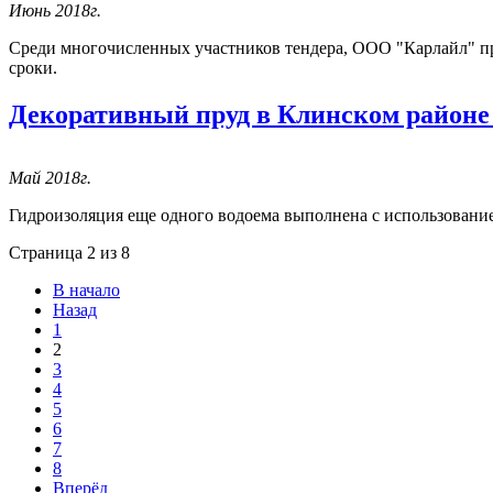
Июнь 2018г.
Среди многочисленных участников тендера, ООО "Карлайл" п
сроки.
Декоративный пруд в Клинском районе
Май 2018г.
Гидроизоляция еще одного водоема выполнена с использов
Страница 2 из 8
В начало
Назад
1
2
3
4
5
6
7
8
Вперёд